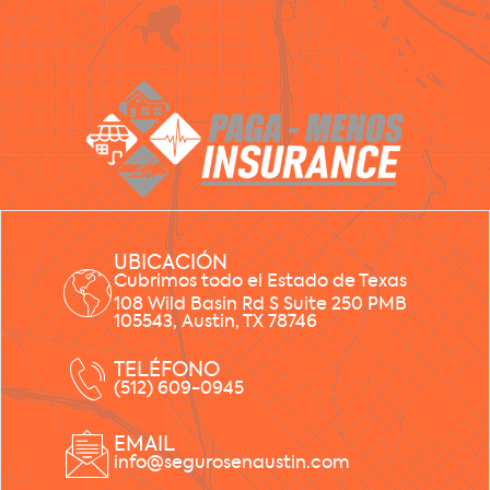
UBICACIÓN
Cubrimos todo el Estado de Texas
108 Wild Basin Rd S Suite 250 PMB
105543, Austin, TX 78746
TELÉFONO
(512) 609-0945
EMAIL
info@segurosenaustin.com