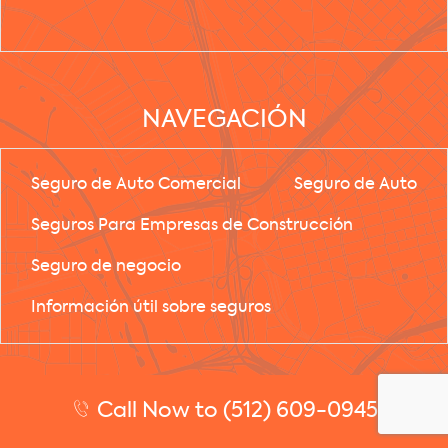
NAVEGACIÓN
Seguro de Auto Comercial
Seguro de Auto
Seguros Para Empresas de Construcción
Seguro de negocio
Información útil sobre seguros
Call Now to (512) 609-0945
Copyright 2026
Paga Menos Insurance
, Todos los
Derechos Reservados