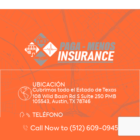
UBICACIÓN
Cubrimos todo el Estado de Texas
108 Wild Basin Rd S Suite 250 PMB
105543, Austin, TX 78746
TELÉFONO
(512) 609-0945
Call Now to (512) 609-0945
EMAIL